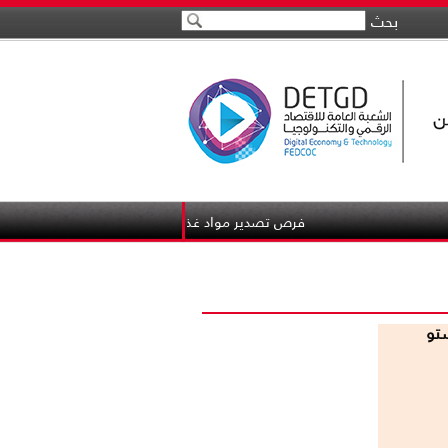
بحث
فرص تصدير مواد غذائيه لتجار القاهره الى غانا وماليزيا
ستو