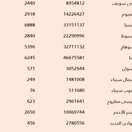
نى سويف
8954812
2440
فيوم
14226427
2918
منيا
33151137
6888
سيوط
22290996
2840
وهاج
32711132
5396
ا
46675581
6245
وان
3052944
571
ال سيناء
1481008
249
وب سيناء
511680
76
رسى مطروح
2961641
623
بحر الأحمر
10069744
2650
وادى الجديد
2780556
456