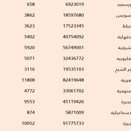
رسعيد
6923019
658
لسويس
18597680
3862
ياط
17523345
3623
دقهلية
40754092
5402
شرقية
56749001
5920
قليوبيه
32436772
5071
ر الشيخ
19535103
3116
غربية
82419648
11808
منوفية
33061702
4772
بحيرة
45119426
9553
اسماعيلية
5871009
874
جيزة
91775733
10052